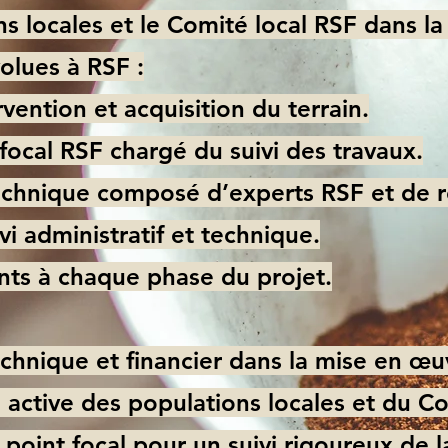
s locales et le Comité local RSF dans la 
olues à RSF :
vention et acquisition du terrain.
focal RSF chargé du suivi des travaux.
echnique composé d’experts RSF et de 
ivi administratif et technique.
nts à chaque phase du projet.
echnique et financier dans la mise en œu
n active des populations locales et du C
u point focal pour un suivi rigoureux de l