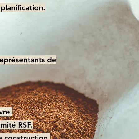
planification.
représentants de
vre.
omité RSF.
a construction.