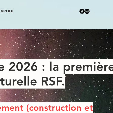
More
e 2026 : la premièr
turelle RSF.
ement (construction et