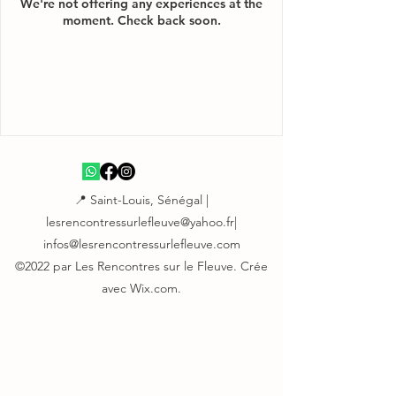
We're not offering any experiences at the
moment. Check back soon.
📍 Saint-Louis, Sénégal |
lesrencontressurlefleuve@yahoo.fr
|
infos@lesrencontressurlefleuve.com
©2022 par Les Rencontres sur le Fleuve. Crée
avec Wix.com.